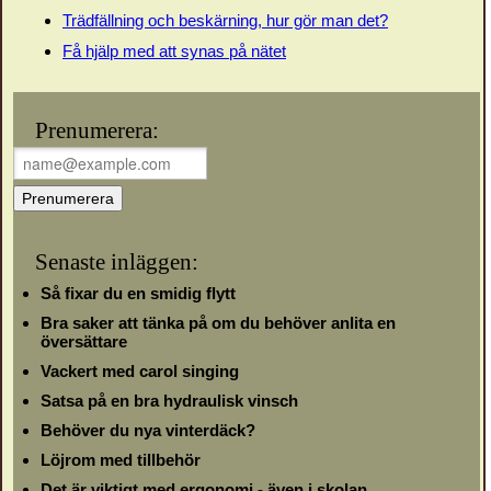
Trädfällning och beskärning, hur gör man det?
Få hjälp med att synas på nätet
Prenumerera:
Senaste inläggen:
Så fixar du en smidig flytt
Bra saker att tänka på om du behöver anlita en
översättare
Vackert med carol singing
Satsa på en bra hydraulisk vinsch
Behöver du nya vinterdäck?
Löjrom med tillbehör
Det är viktigt med ergonomi - även i skolan