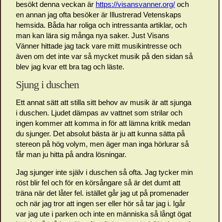
besökt denna veckan är
https://visansvanner.org/
och
en annan jag ofta besöker är Illustrerad Vetenskaps
hemsida. Båda har roliga och intressanta artiklar, och
man kan lära sig många nya saker. Just Visans
Vänner hittade jag tack vare mitt musikintresse och
även om det inte var så mycket musik på den sidan så
blev jag kvar ett bra tag och läste.
Sjung i duschen
Ett annat sätt att stilla sitt behov av musik är att sjunga
i duschen. Ljudet dämpas av vattnet som strilar och
ingen kommer att komma in för att lämna kritik medan
du sjunger. Det absolut bästa är ju att kunna sätta på
stereon på hög volym, men äger man inga hörlurar så
får man ju hitta på andra lösningar.
Jag sjunger inte själv i duschen så ofta. Jag tycker min
röst blir fel och för en körsångare så är det dumt att
träna när det låter fel. istället går jag ut på promenader
och när jag tror att ingen ser eller hör så tar jag i. Igår
var jag ute i parken och inte en människa så långt ögat