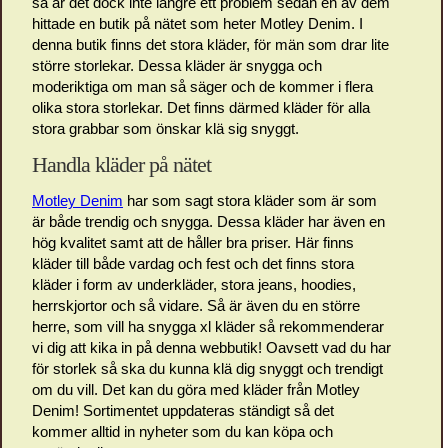
så är det dock inte längre ett problem sedan en av dem
hittade en butik på nätet som heter Motley Denim. I
denna butik finns det stora kläder, för män som drar lite
större storlekar. Dessa kläder är snygga och
moderiktiga om man så säger och de kommer i flera
olika stora storlekar. Det finns därmed kläder för alla
stora grabbar som önskar klä sig snyggt.
Handla kläder på nätet
Motley Denim
har som sagt stora kläder som är som
är både trendig och snygga. Dessa kläder har även en
hög kvalitet samt att de håller bra priser. Här finns
kläder till både vardag och fest och det finns stora
kläder i form av underkläder, stora jeans, hoodies,
herrskjortor och så vidare. Så är även du en större
herre, som vill ha snygga xl kläder så rekommenderar
vi dig att kika in på denna webbutik! Oavsett vad du har
för storlek så ska du kunna klä dig snyggt och trendigt
om du vill. Det kan du göra med kläder från Motley
Denim! Sortimentet uppdateras ständigt så det
kommer alltid in nyheter som du kan köpa och