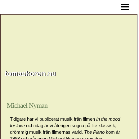
HEM
tomaskoren.nu
Michael Nyman
Tidigare har vi publicerat musik från filmen
In the mood
for love
och idag är vi återigen sugna på lite klassisk,
drömmig musik från filmernas värld.
The Piano
kom år
1993 och vår egen Michael Nyman skrev den