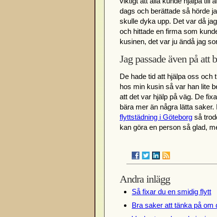
viktigt att alla kunde hjälpa til
dags och berättade så hörde jag
skulle dyka upp. Det var då jag 
och hittade en firma som kunde h
kusinen, det var ju ändå jag so
Jag passade även på att bo
De hade tid att hjälpa oss och 
hos min kusin så var han lite
att det var hjälp på väg. De fix
bära mer än några lätta saker. 
flyttstädning i Göteborg
så trodd
kan göra en person så glad, me
Andra inlägg
Så fixar du en smidig flytt
Bra saker att tänka på om 