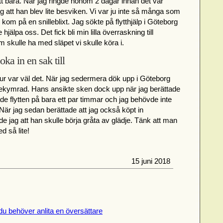
l att bära. När jag ringde honom 2 dagar innan det var
 att han blev lite besviken. Vi var ju inte så många som
kom på en snilleblixt. Jag sökte på flytthjälp i Göteborg
jälpa oss. Det fick bli min lilla överraskning till
m skulle ha med släpet vi skulle köra i.
ka in en sak till
tur var väl det. När jag sedermera dök upp i Göteborg
 bekymrad. Hans ansikte sken dock upp när jag berättade
ade flytten på bara ett par timmar och jag behövde inte
När jag sedan berättade att jag också köpt in
e jag att han skulle börja gråta av glädje. Tänk att man
d så lite!
15 juni 2018
du behöver anlita en översättare