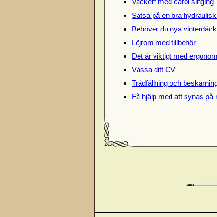
Vackert med carol singing
Satsa på en bra hydraulisk
Behöver du nya vinterdäck
Löjrom med tillbehör
Det är viktigt med ergonomi
Vässa ditt CV
Trädfällning och beskärnin
Få hjälp med att synas på 