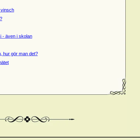
 vinsch
?
 - även i skolan
g, hur gör man det?
nätet